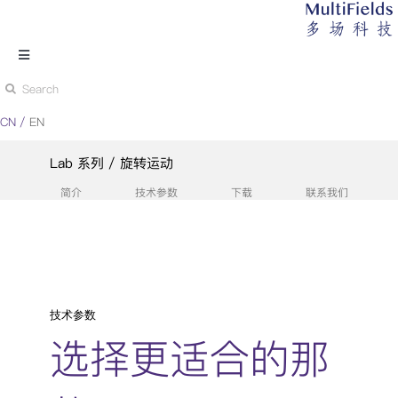
跳
过
Toggle
内
Navigation
搜
首页
容
索：
CN
/
EN
超精密运动
Lab 系列
/ 旋转运动
简介
技术参数
下载
联系我们
分析 & 测量
极低温·精密运动
技术参数
纳米级·位置传感
选择更适合的那
关于多场