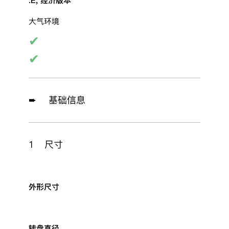
.E, 经济版本
大气环境
✔
✔
➨ 基础信息
1
尺寸
外形尺寸
转盘直径