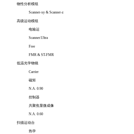
物性分析模组
Scanner-xy
&
Scanner-z
高级运动模组
电输运
Scanner.Ultra
Free
FMR & ST-FMR
低温光学物镜
Carrier
磁矩
N.A. 0.90
控制器
共聚焦显微成像
N.A. 0.60
扫描运动台
热学