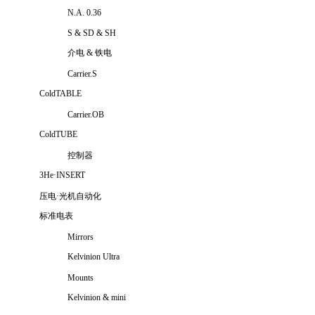
N.A. 0.36
S & SD & SH
介电 & 铁电
Carrier.S
ColdTABLE
Carrier.OB
ColdTUBE
控制器
3He·INSERT
压电·光机自动化
标准电表
Mirrors
Kelvinion Ultra
Mounts
Kelvinion & mini