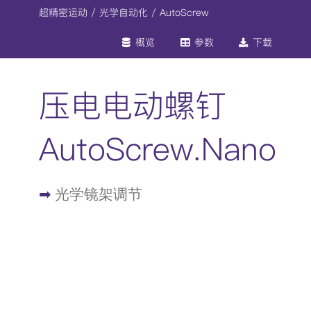
跳
超精密运动
/ 光学自动化 / AutoScrew
过
概览
参数
下载
内
容
压电电动螺钉
AutoScrew.Nano
➡
光学镜架调节